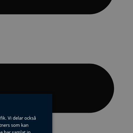
fik. Vi delar också
tners som kan
e har samlat in